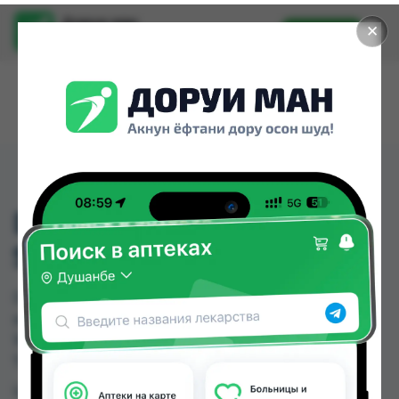
Доруи ман
✕
Установить
Найти лекарства стало еще легче.
D-19 PATELLAR
SUPPORT
D-19 PATELLAR SUPPORT можно купить или
заказать в аптеках, Дору Фарм №20 по цене от
105.00 TJS в Душанбе и других городах
Таджикистана
Цена: от
105.00 TJS