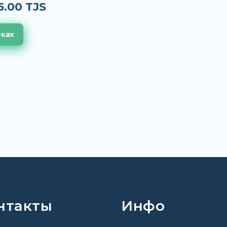
5.00 TJS
еках
нтакты
Инфо