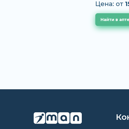
Цена: от
1
Найти в апт
Ко