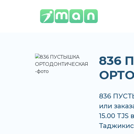
836 
ОРТ
836 ПУС
или заказ
15.00 TJS
Таджикис