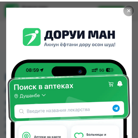
Доруи ман
✕
Установить
Найти лекарства стало еще легче.
ВИНПОЦЕТИН 2МЛ
АМП №10
ВИНПОЦЕТИН 2МЛ АМП №10 можно купить или
заказать в аптеках, Дорухона Бародарон,
Дорухона Махсус, Дорухона махсус (Якачинор),
Дорухонаи "Гулчехр", Мадад фарм 56, Мадад
фарм 7, Махсус по цене от 2.90 TJS до 16.00 TJS в