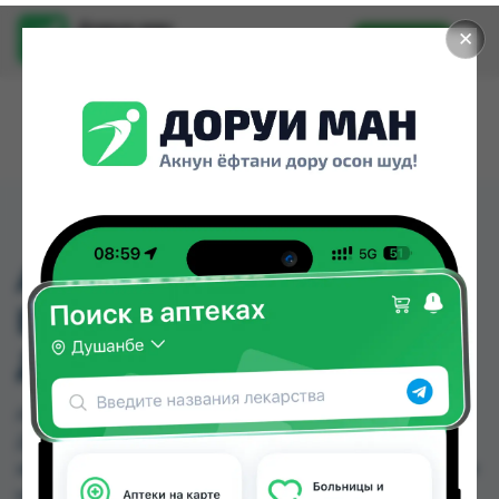
Доруи ман
✕
Установить
Найти лекарства стало еще легче.
AURA ULTRA COMFORT
ВЛАЖНЫЕ САЛФЕТКИ
ДЛЯ ДЕТЕЙ 15ШТ
AURA ULTRA COMFORT ВЛАЖНЫЕ САЛФЕТКИ
ДЛЯ ДЕТЕЙ 15ШТ можно купить или заказать в
аптеках, Эколайф по цене от 12.50 TJS в Душанбе
и других городах Таджикистана