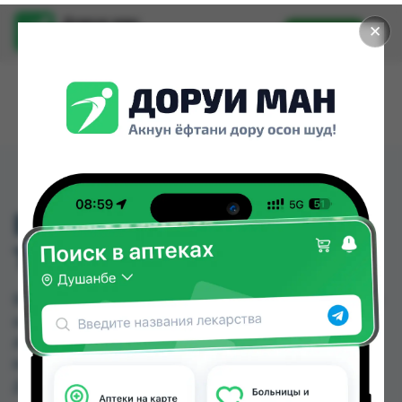
Доруи ман
✕
Установить
Найти лекарства стало еще легче.
ВЕГАВИТ ЦИНК ШИП
ТБ №20
ВЕГАВИТ ЦИНК ШИП ТБ №20 можно купить или
заказать в аптеках, Авиценна, Аптека + 24/7,
Аптека Вита, Аптека Нур (Nur), Арча, Аслфарм
№6, Ватан №1 по цене от 3.86 TJS до 81.00 TJS в
Душанбе и других городах Таджикистана