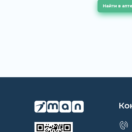
Найти в апт
Ко