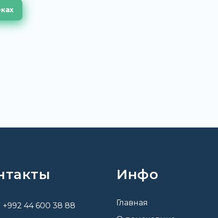
еках
нтакты
Инфо
Главная
+992 44 600 38 88