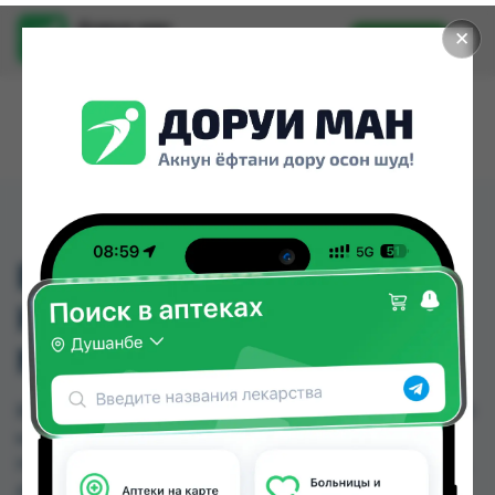
Доруи ман
✕
Установить
Найти лекарства стало еще легче.
ВИТАМИН D3 2000МЕ
КАПС.300МГ (570МГ)
№90
ВИТАМИН D3 2000МЕ КАПС.300МГ (570МГ) №90
можно купить или заказать в аптеках, Аптека
Нур (Nur), Аптека ЧДММ Мадад-57, Аслфарм №1,
Аслфарм №2, Аслфарм №3, Аслфарм №4,