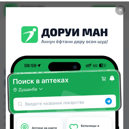
Доруи ман
✕
Установить
Найти лекарства стало еще легче.
ВИТАМИН D3
МИРРОЛЛА №30
ВИТАМИН D3 МИРРОЛЛА №30 можно купить
или заказать в аптеках, Аптека Нур (Nur), Аптека
ЧДММ Мадад-57, Аслфарм №1, Аслфарм №2,
Аслфарм №3, Аслфарм №4, Аслфарм №6 по
цене от 22.50 TJS до 243.30 TJS в Душанбе и