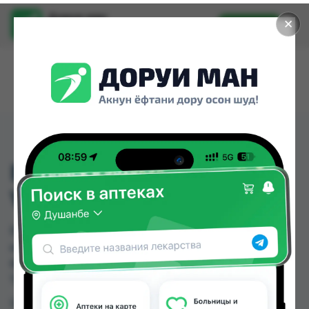
Доруи ман
✕
Установить
Найти лекарства стало еще легче.
EPAM 900 - SIBERIAN
WELLNESS
EPAM 900 - SIBERIAN WELLNESS можно купить
или заказать в аптеках, Эколайф по цене от
60.00 TJS в Душанбе и других городах
Таджикистана
Цена: от
60.00 TJS