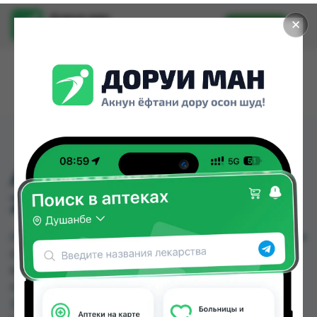
Доруи ман
✕
Установить
Найти лекарства стало еще легче.
ARKO MEN BLACK GEL
200 ML
ARKO MEN BLACK GEL 200 ML можно купить или
заказать в аптеках, Авиценна, Арча, Дору Фарм
№20, Ибн Хайян (Масрур-фарм), Мардон,
Нишон №1, Нишон №3 по цене от 12.00 TJS до
35.00 TJS в Душанбе и других городах