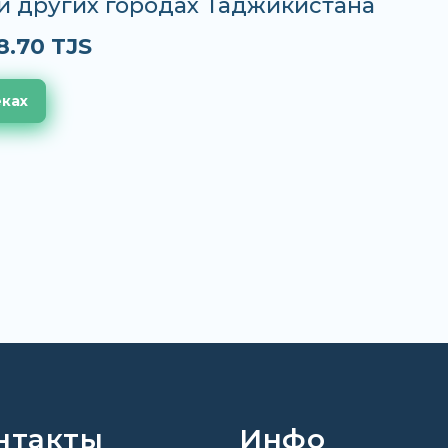
и других городах Таджикистана
8.70 TJS
еках
нтакты
Инфо