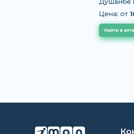
Душанбе 
Цена: от
1
Найти в апт
Ко