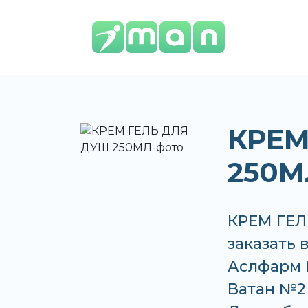
КРЕМ
250М
КРЕМ ГЕЛ
заказать 
Аслфарм 
Ватан №2 п