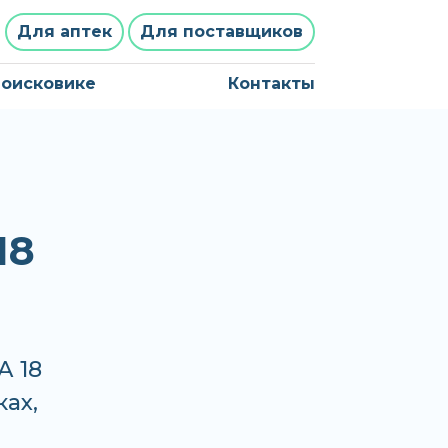
Для аптек
Для поставщиков
поисковике
Контакты
18
А 18
ках,