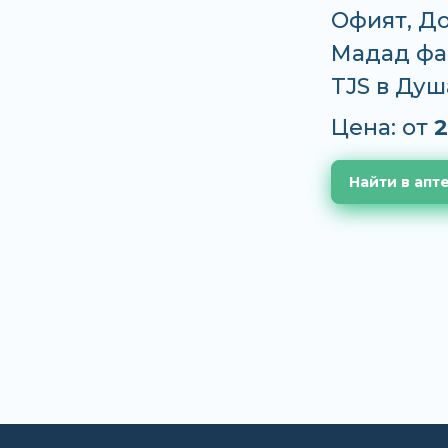
Офият, До
Мадад фар
TJS в Душ
Цена: от
2
Найти в апт