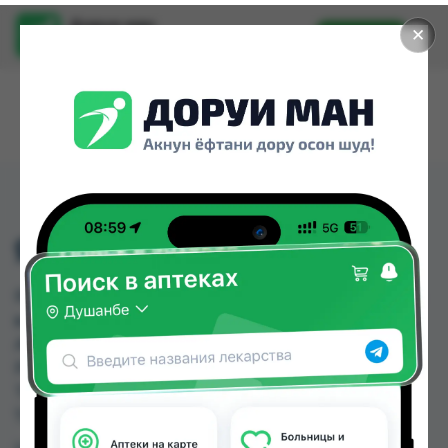
Доруи ман
✕
Установить
Найти лекарства стало еще легче.
ЯКЛИН ТБ 5МГ №30
ЯКЛИН ТБ 5МГ №30 можно купить или заказать
в аптеках, Авиценна, АЗИЗ ВАКО , Аптека + 24/7,
Аптека Алфавит, Аптека оптовый 24, Аптека
Рецепт, Аптека Эвалар " 9км " по цене от 166.00
TJS до 224.30 TJS в Душанбе и других городах
Таджикистана