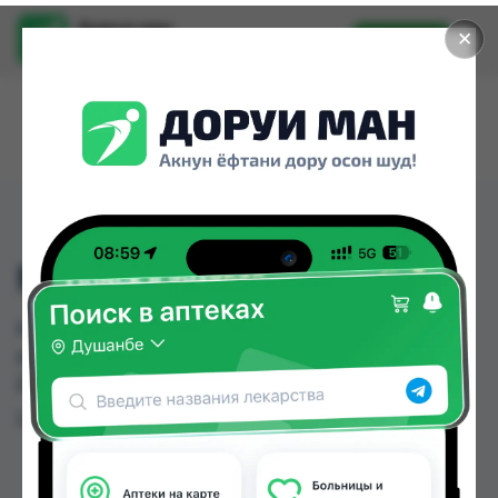
Доруи ман
✕
Установить
Найти лекарства стало еще легче.
MELOSO MASK
MELOSO MASK можно купить или заказать в
аптеках, Нишон №1 по цене от 6.00 TJS в
Душанбе и других городах Таджикистана
Цена: от
6.00 TJS