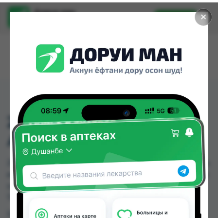
Доруи ман
✕
Установить
Найти лекарства стало еще легче.
294 БУТЫЛКА
АНТИКОЛИК 150МЛ
294 БУТЫЛКА АНТИКОЛИК 150МЛ можно купить
или заказать в аптеках, Дору Фарм №20 по цене
от 55.00 TJS в Душанбе и других городах
Таджикистана
Цена: от
55.00 TJS