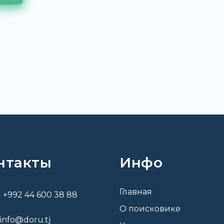
нтакты
Инфо
Главная
+992 44 600 38 88
О поисковике
info@doru.tj