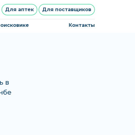
Для аптек
Для поставщиков
поисковике
Контакты
ь в
анбе