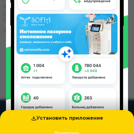
Аптека ЧДММ Мадад-57 по цене от 0.60 TJS до
240.00 TJS в Душанбе и других городах
Таджикистана
Цена: от
0.60 TJS
Установить приложение
Пропустить