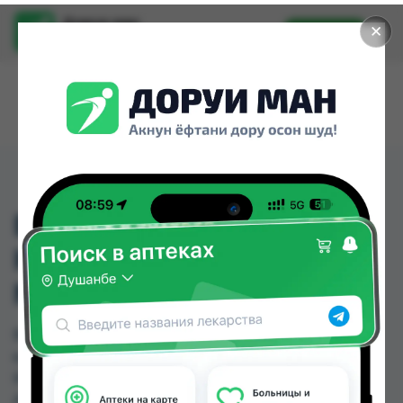
Доруи ман
✕
Установить
Найти лекарства стало еще легче.
ВИТАМИН В
КОМПЛЕКС АМП 3МЛ
№10
ВИТАМИН В КОМПЛЕКС АМП 3МЛ №10 можно
купить или заказать в аптеках, Саховати
Истаравшан, GS Дорухона, Авиценна, Аптека
АХРОМ, Аптека Нур (Nur), Аптека Рахмат 2004,