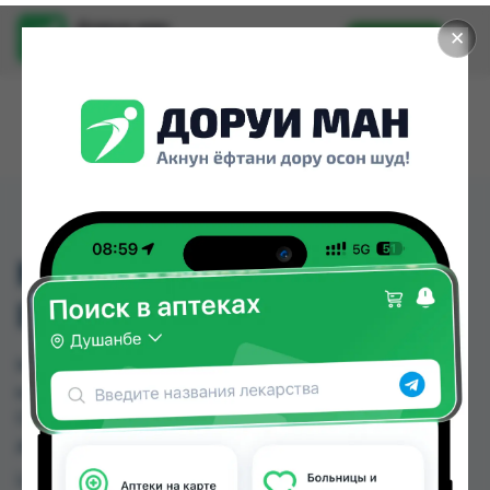
Доруи ман
✕
Установить
Найти лекарства стало еще легче.
METRONIDAZOL
INTRAVENOUS 100 ML
METRONIDAZOL INTRAVENOUS 100 ML можно
купить или заказать в аптеках, Дорухона
Олмони №2 по цене от 50.00 TJS в Душанбе и
других городах Таджикистана
Цена: от
50.00 TJS