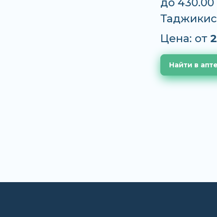
до 430.00
Таджикис
Цена: от
2
Найти в апт