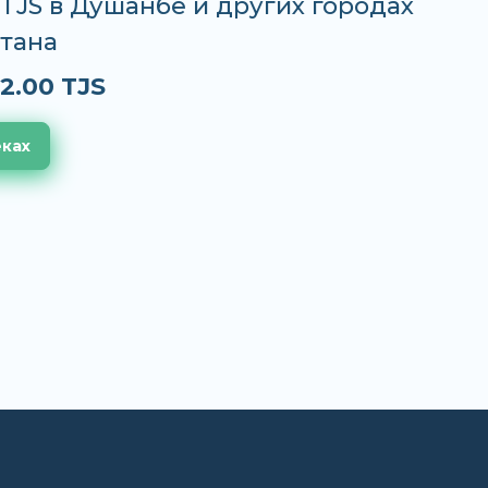
 TJS в Душанбе и других городах
тана
2.00 TJS
еках