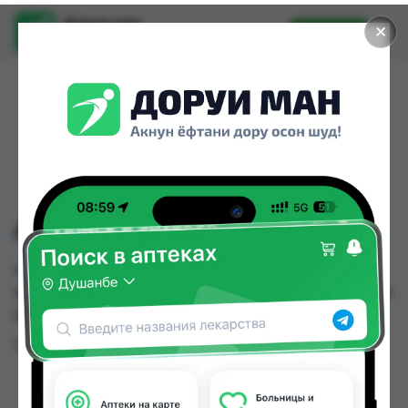
Доруи ман
✕
Установить
Найти лекарства стало еще легче.
АМПИСИЛИН 1Г
АМПИСИЛИН 1Г можно купить или заказать в
аптеках, Дорухона Зубайда по цене от 3.00 TJS в
Душанбе и других городах Таджикистана
Цена: от
3.00 TJS