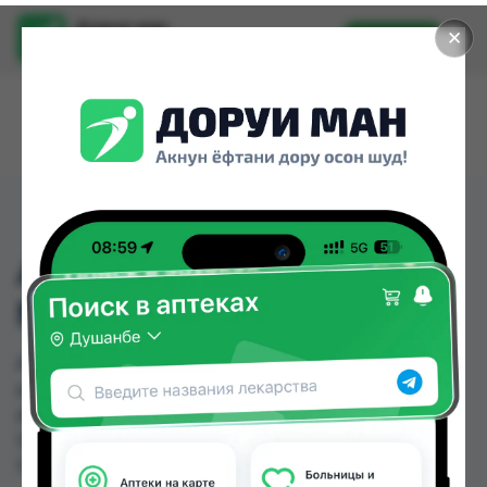
Доруи ман
✕
Установить
Найти лекарства стало еще легче.
АНГИОНОРМ 100МГ
№70 ТБ
АНГИОНОРМ 100МГ №70 ТБ можно купить или
заказать в аптеках, Аптека Вита, Аслфарм №2,
Аслфарм №3, Нишон №2 по цене от 13.91 TJS до
110.00 TJS в Душанбе и других городах
Таджикистана