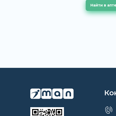
Найти в апт
Ко