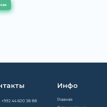
еках
нтакты
Инфо
Главная
+992 44 600 38 88