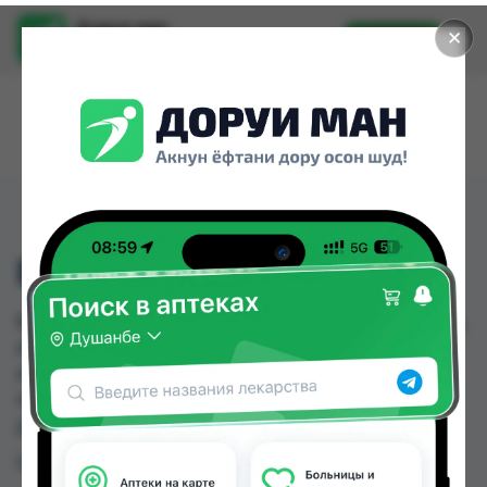
Доруи ман
✕
Установить
Найти лекарства стало еще легче.
ВИНИЛИН
ВИНИЛИН можно купить или заказать в аптеках,
Абубакри Карим, Авиценна, АЗИЗ ВАКО ,
Алишер-К, Аптека + 24/7, Аптека Вита, Аптека
Нур (Nur) по цене от 13.50 TJS до 23.00 TJS в
Душанбе и других городах Таджикистана
Цена: от
13.50 TJS