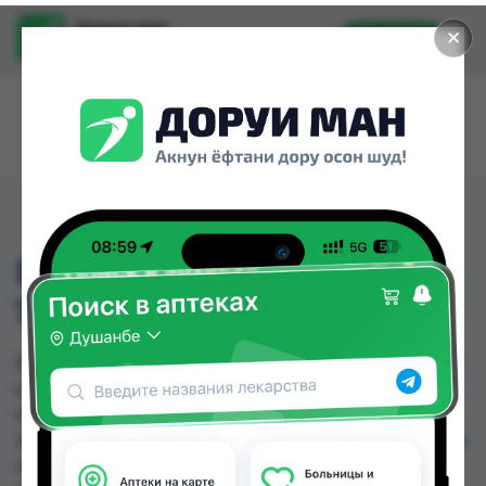
Доруи ман
✕
Установить
Найти лекарства стало еще легче.
ВИТАМИН С ЖИДКИЙ
118МЛ (АМЕРИКА)
ВИТАМИН С ЖИДКИЙ 118МЛ (АМЕРИКА) можно
купить или заказать в аптеках, Саховати
Истаравшан, GS Дорухона, Zoirpharm.tj,
Авиценна, Аптека + 24/7, Аптека Алфавит, Аптека
АХРОМ по цене от 3.40 TJS до 73.00 TJS в