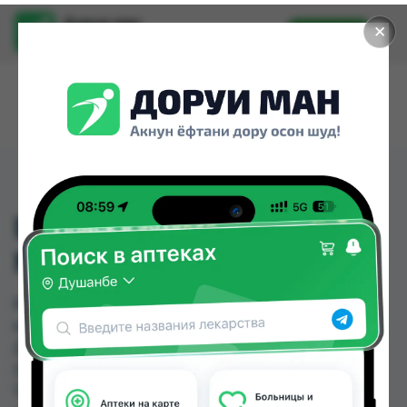
Доруи ман
✕
Установить
Найти лекарства стало еще легче.
ВИТАМИН В-50 КАПС
№100 (АМЕРИКА)
ВИТАМИН В-50 КАПС №100 (АМЕРИКА) можно
купить или заказать в аптеках, Дору фарм №7,
Дорухонаи "Гулчехр", Ориёнфарм-133, Саховат
(Гулбаҳор), Саховат (Панҷшанбе) по цене от
130.00 TJS до 300.00 TJS в Душанбе и других