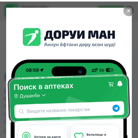
Доруи ман
✕
Установить
Найти лекарства стало еще легче.
ВИТА-К2 КАПС №30
ВИТА-К2 КАПС №30 можно купить или заказать
в аптеках, Дорухонаи "Гулчехр", Дорухонаи
Мадад (Буратино), Саховат (Гулбаҳор), Саховат
(Панҷшанбе) по цене от 2.43 TJS до 76.00 TJS в
Душанбе и других городах Таджикистана
Цена: от
2.43 TJS