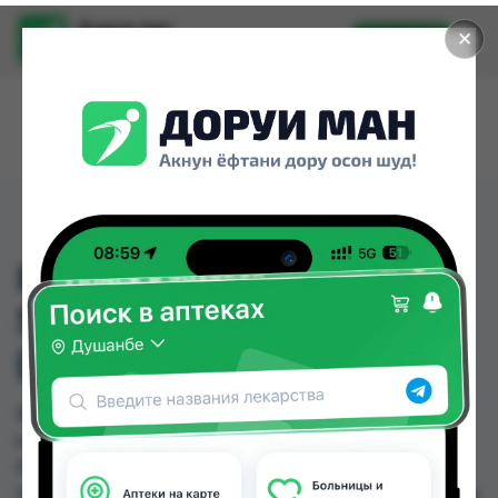
Доруи ман
✕
Установить
Найти лекарства стало еще легче.
ВИТАМИН В12 1МЛ
500МГ АМП №10
(РОССИЯ)
ВИТАМИН В12 1МЛ 500МГ АМП №10 (РОССИЯ)
можно купить или заказать в аптеках, Саховати
Истаравшан, GS Дорухона, Авиценна, Аптека
Нур (Nur), Аптека Рахмат 2004, Арзон Дору, Арча