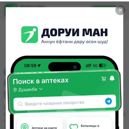
Доруи ман
✕
Установить
Найти лекарства стало еще легче.
0806 КОСЫНКА ДЛЯ
РУКИ И ГР КЛЕТКА РАЗ
S
0806 КОСЫНКА ДЛЯ РУКИ И ГР КЛЕТКА РАЗ S
можно купить или заказать в аптеках, Арча, Арча
(медтехник), Дору Фарм №20 по цене от 170.00
TJS до 203.00 TJS в Душанбе и других городах