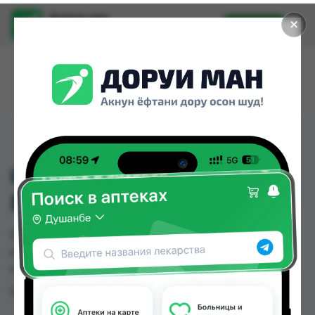
Доруи ман
✕
Установить
Найти лекарства стало еще легче.
0749 ХАЛЬГУС
ВАЛЬГУС РАЗ UNI
0749 ХАЛЬГУС ВАЛЬГУС РАЗ UNI можно купить
или заказать в аптеках Душанбе и других
городах Таджикистана
Цена: от
TJS