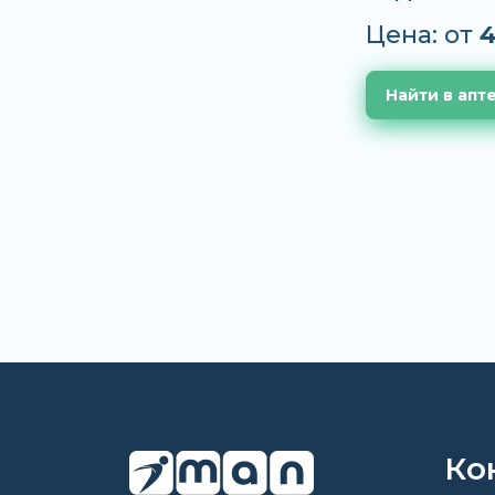
Цена: от
4
Найти в апт
Ко