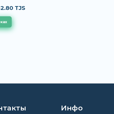
2.80 TJS
еках
нтакты
Инфо