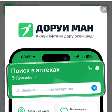
Доруи ман
✕
Установить
Найти лекарства стало еще легче.
АМОКСИКЛАВ 875
АМОКСИКЛАВ 875 можно купить или заказать в
аптеках, Аптека Нур (Nur), Арча, АСРИ НЕК 80,
Дору Фарм №6, Дору фарм №7, Дорухона
Имтиёз, Дорухона Океан по цене от 68.00 TJS
до 90.00 TJS в Душанбе и других городах
Таджикистана