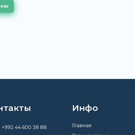
еках
нтакты
Инфо
Главная
+992 44 600 38 88