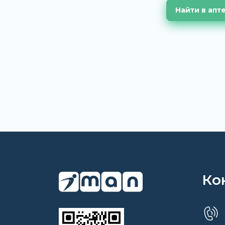
Найти в апт
Ко