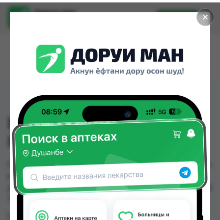
Доруи ман
✕
Установить
Найти лекарства стало еще легче.
D-41 ШИНА ДЛЯ
ГОЛЕНОСТОПА S
D-41 ШИНА ДЛЯ ГОЛЕНОСТОПА S можно купить
или заказать в аптеках, Арча, Арча (медтехник),
Дору Фарм №20 по цене от 340.00 TJS до 368.00
TJS в Душанбе и других городах Таджикистана
Цена: от
340.00 TJS