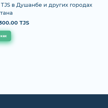
0 TJS в Душанбе и других городах
тана
300.00 TJS
еках