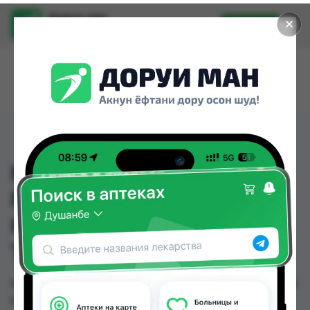
Доруи ман
✕
Установить
Найти лекарства стало еще легче.
MIRTAZAPIN -1A
PHARMA 30 MG (
МИРТАЗАПИН) № 20
ТАБ
MIRTAZAPIN -1A PHARMA 30 MG ( МИРТАЗАПИН)
№ 20 ТАБ можно купить или заказать в аптеках,