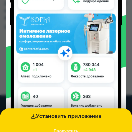
Дорухона Олмони №1, Дорухона Олмони №2 по
цене от 40.00 TJS до 40.00 TJS в Душанбе и
других городах Таджикистана
Цена: от
40.00 TJS
Установить приложение
Пропустить