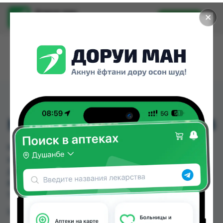
Доруи ман
✕
Установить
Найти лекарства стало еще легче.
MARCUMUR 3 MG NO. 98
MARCUMUR 3 MG NO. 98 можно купить или
заказать в аптеках, Дорухона Олмони №1,
Дорухона Олмони №2 по цене от 800.00 TJS до
800.00 TJS в Душанбе и других городах
Таджикистана
Цена: от
800.00 TJS