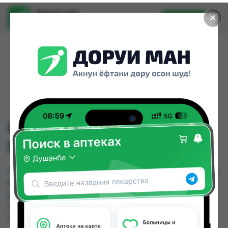
Доруи ман
✕
Установить
Найти лекарства стало еще легче.
LIMITED TANGERINE
SHAKE 50 ML
LIMITED TANGERINE SHAKE 50 ML можно купить
или заказать в аптеках, Дорухона Олмони №1,
Дорухона Олмони №2 по цене от 350.00 TJS до
380.00 TJS в Душанбе и других городах
Таджикистана