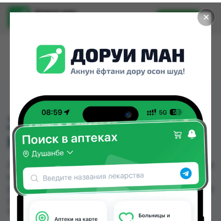
Доруи ман
✕
Установить
Найти лекарства стало еще легче.
JANUMET 50MG/850MG
NO196
JANUMET 50MG/850MG NO196 можно купить или
заказать в аптеках, Дорухона Олмони №1,
Дорухона Олмони №2 по цене от 2700.00 TJS до
2700.00 TJS в Душанбе и других городах
Таджикистана