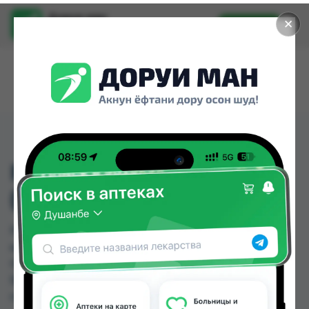
Доруи ман
✕
Установить
Найти лекарства стало еще легче.
FEMIBION 1
(ФЕМИБИОН) №28 ТАБ
FEMIBION 1 (ФЕМИБИОН) №28 ТАБ можно
купить или заказать в аптеках, Дорухона
Олмони №1, Дорухона Олмони №2 по цене от
550.00 TJS до 550.00 TJS в Душанбе и других
городах Таджикистана