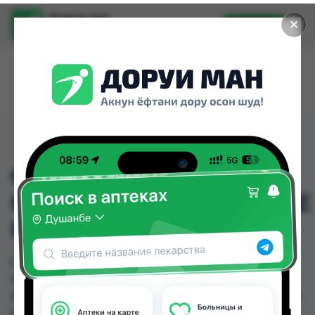
Доруи ман
✕
Установить
Найти лекарства стало еще легче.
CHONDRO MENSANA
MAGENSAFTRESISTENTE
KAPSELN
CHONDRO MENSANA MAGENSAFTRESISTENTE
KAPSELN можно купить или заказать в аптеках,
Дорухона Олмони №1, Дорухона Олмони №2 по
цене от 900.00 TJS до 900.00 TJS в Душанбе и