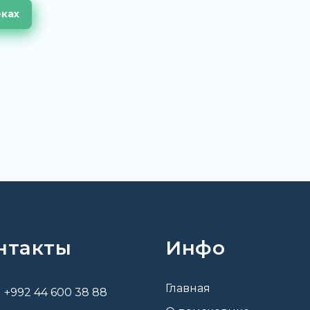
еках
нтакты
Инфо
Главная
+992 44 600 38 88