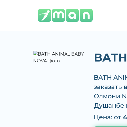
BATH
BATH ANI
заказать 
Олмони №2
Душанбе 
Цена: от
4