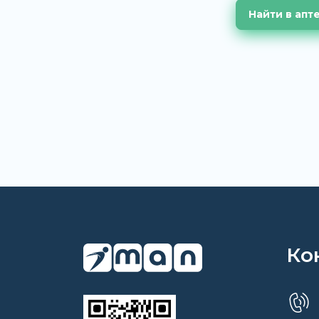
Найти в апт
Ко