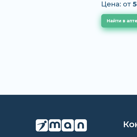
Цена: от
5
Найти в апт
Ко