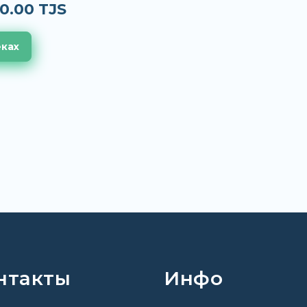
0.00 TJS
еках
нтакты
Инфо