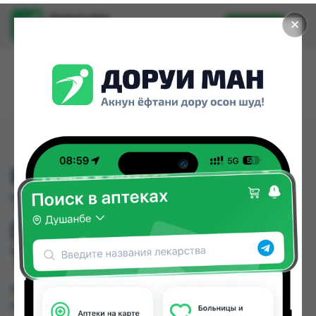
Доруи ман
✕
Установить
Найти лекарства стало еще легче.
BAD HELB.
THROAT+PHAR. TEA-8
(HALS-UND RACHEN
TEE)
BAD HELB. THROAT+PHAR. TEA-8 (HALS-UND
RACHEN TEE) можно купить или заказать в