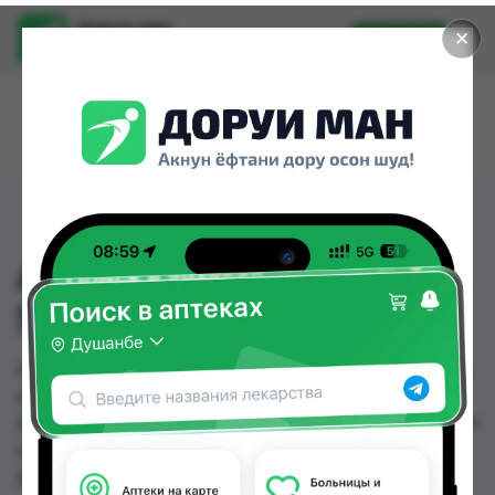
Доруи ман
✕
Установить
Найти лекарства стало еще легче.
AMLODIPIN 1A PHARMA
5MG №20
AMLODIPIN 1A PHARMA 5MG №20 можно купить
или заказать в аптеках, Дорухона Олмони №1,
Дорухона Олмони №2, Дорухона Олмони №3 по
цене от 32.92 TJS до 40.00 TJS в Душанбе и
других городах Таджикистана