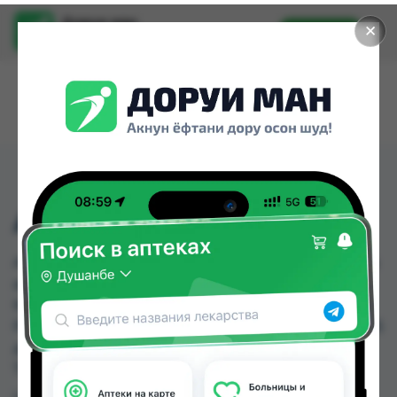
Доруи ман
✕
Установить
Найти лекарства стало еще легче.
АРБИДОЛ ТБ №20
АРБИДОЛ ТБ №20 можно купить или заказать в
аптеках, Абубакри Карим, АЗИЗ ВАКО , Алишер-
К, Аптека Нур (Nur), Аптека оптовый 24, Аптека
Рахмат 2004, Аптека Рецепт по цене от 30.00 TJS
до 180.00 TJS в Душанбе и других городах
Таджикистана