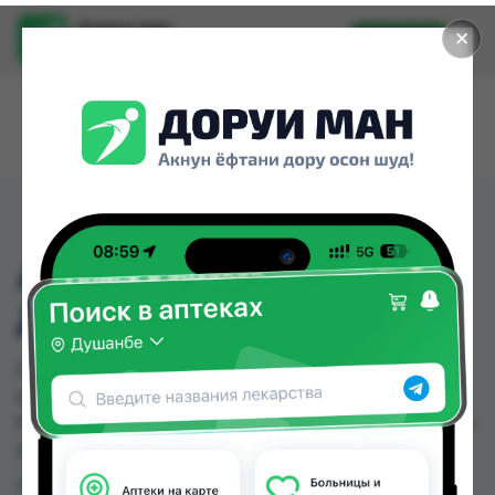
Доруи ман
✕
Установить
Найти лекарства стало еще легче.
АРКО МЕН ГЕЛЬ ДЛЯ
ДУША 260МЛ
АРКО МЕН ГЕЛЬ ДЛЯ ДУША 260МЛ можно
купить или заказать в аптеках, Нишон №1, Санус
№1 по цене от 12.00 TJS до 18.00 TJS в Душанбе и
других городах Таджикистана
Цена: от
12.00 TJS