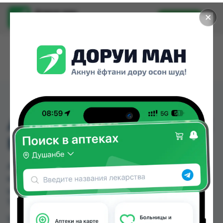
Доруи ман
✕
Установить
Найти лекарства стало еще легче.
АРКО БАЛЬЗАМ ПОСЛЕ
БРИТ 200МЛ
АРКО БАЛЬЗАМ ПОСЛЕ БРИТ 200МЛ можно
купить или заказать в аптеках, Нишон №1 по
цене от 20.00 TJS в Душанбе и других городах
Таджикистана
Цена: от
20.00 TJS