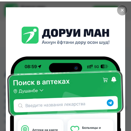
Доруи ман
✕
Установить
Найти лекарства стало еще легче.
АППАРАТ ХИЧОМА №6
АППАРАТ ХИЧОМА №6 можно купить или
заказать в аптеках, Арча, Арча (медтехник),
Дорухонаи Мадад (Буратино), Мадад Фарм 156,
Саховат (Гулбаҳор), Саховат (Панҷшанбе) по цене
от 20.00 TJS до 55.00 TJS в Душанбе и других
городах Таджикистана