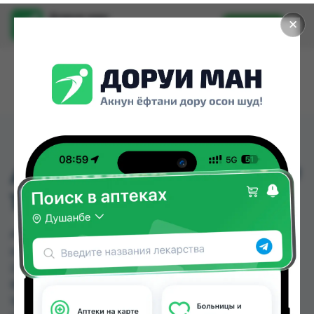
Доруи ман
✕
Установить
Найти лекарства стало еще легче.
АНДРОПРОСТ ПЛЮС №
10
АНДРОПРОСТ ПЛЮС № 10 можно купить или
заказать в аптеках, Авиценна, Амирӣ, Аптека +
24/7, Аптека Алфавит, Аптека АХРОМ, Аптека
Вита, Аптека Нур (Nur) по цене от 123.20 TJS до
155.30 TJS в Душанбе и других городах