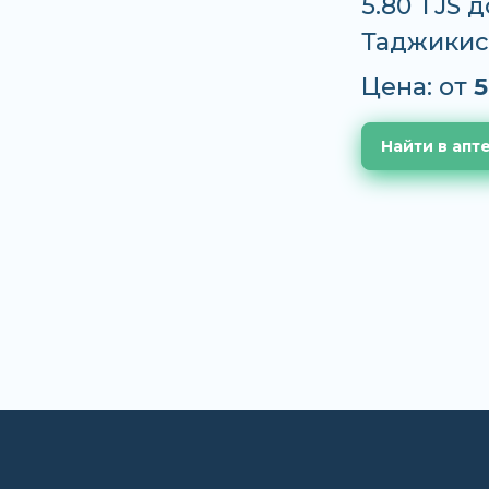
5.80 TJS 
Таджикис
Цена: от
5
Найти в апт