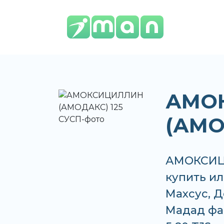
АМО
(АМО
АМОКСИЦ
купить ил
Махсус, Д
Мадад фар