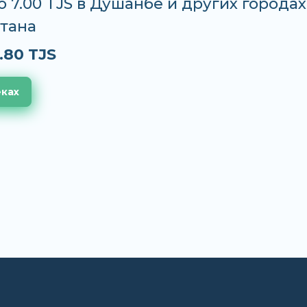
до 7.00 TJS в Душанбе и других городах
тана
.80 TJS
еках